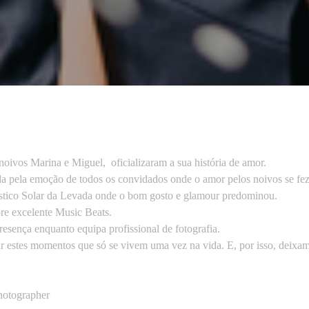
noivos Marina e Miguel, oficializaram a sua história de amor.
ada pela emoção de todos os convidados onde o amor pelos noivos se fez 
stico Solar da Levada onde o bom gosto e glamour predominou.
re excelente Music Beats.
esença enquanto equipa profissional de fotografia.
r estes momentos que só se vivem uma vez na vida. E, por isso, deixa
hotographer