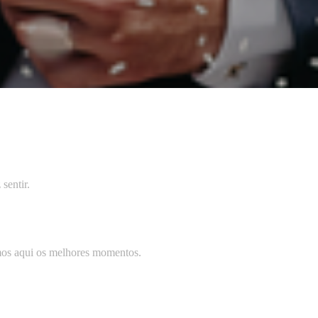
sentir.
mos aqui os melhores momentos.