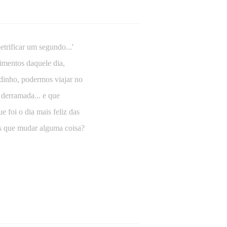
trificar um segundo...'
imentos daquele dia,
adinho, podermos viajar no
 derramada... e que
 foi o dia mais feliz das
os que mudar alguma coisa?