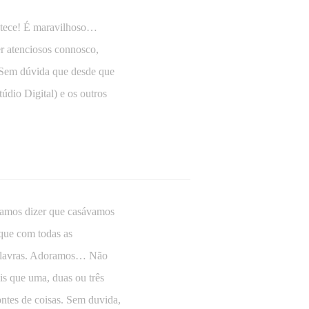
ntece! É maravilhoso…
r atenciosos connosco,
 Sem dúvida que desde que
dio Digital) e os outros
íamos dizer que casávamos
que com todas as
palavras. Adoramos… Não
s que uma, duas ou três
ntes de coisas. Sem duvida,