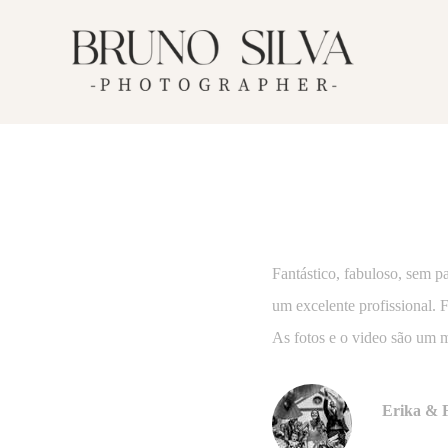
Fantástico, fabuloso, sem 
um excelente profissional. F
As fotos e o video são um m
Erika & F
Ver trabal