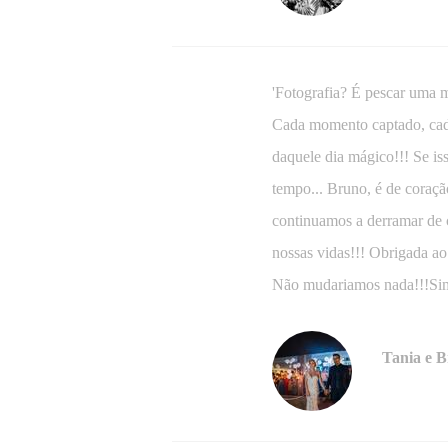
'Fotografia? É pescar uma m
Cada momento captado, cada
daquele dia mágico!!! Se is
tempo... Bruno, é de coraçã
continuamos a derramar de c
nossas vidas!!! Obrigada ao
Não mudariamos nada!!!S
Tania e 
Ver trabal