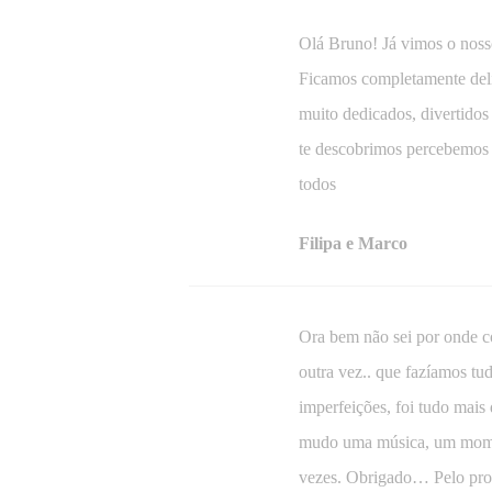
Olá Bruno! Já vimos o nos
Ficamos completamente deli
muito dedicados, divertido
te descobrimos percebemos 
todos
Filipa e Marco
Ora bem não sei por onde 
outra vez.. que fazíamos t
imperfeições, foi tudo ma
mudo uma música, um moment
vezes. Obrigado… Pelo prof