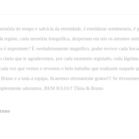
emória do tempo e salvá-la da eternidade, é emoldurar sentimentos, é pe
 registo, cada memória fotográfica, despertam em nós os mesmos sent
so é importante? É verdadeiramente magnifico, poder reviver cada boc
o cheio que te agradecemos, por cada momento registado, cada lágrima
ada vez que vemos e revemos o belo trabalho que realizaste naquele que
 Bruno e a toda a equipa, ficaremos eternamente gratos!!! Se tivessem
implesmente adoramos. BEM HAJA!! Tânia & Bruno
Bruno
ho