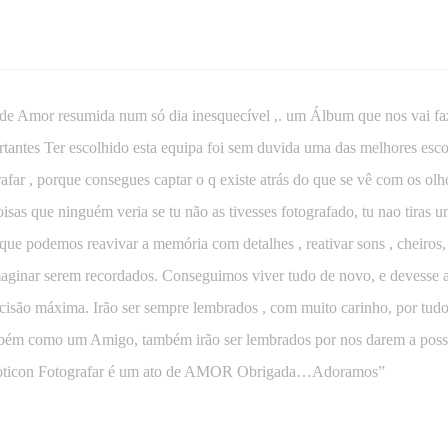
 de Amor resumida num só dia inesquecível ,. um Álbum que nos vai faz
tantes Ter escolhido esta equipa foi sem duvida uma das melhores esco
afar , porque consegues captar o q existe atrás do que se vê com os olh
sas que ninguém veria se tu não as tivesses fotografado, tu nao tiras um
 que podemos reavivar a memória com detalhes , reativar sons , cheiros,
aginar serem recordados. Conseguimos viver tudo de novo, e devesse 
ecisão máxima. Irão ser sempre lembrados , com muito carinho, por t
mbém como um Amigo, também irão ser lembrados por nos darem a possi
moticon Fotografar é um ato de AMOR Obrigada…Adoramos”