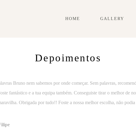
HOME
GALLERY
Depoimentos
palavras Bruno nem sabemos por onde começar. Sem palavras, recomen
oste fantástico e a tua equipa também. Conseguiste tirar o melhor de no
aravilha. Obrigada por tudo!! Foste a nossa melhor escolha, não podia 
ilipe
ho