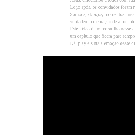
Logo após, os convidados foram r
Sorrisos, abraços, momentos únic
verdadeira celebração de amor, al
Este vídeo é um mergulho nesse dia
um capítulo que ficará para sempr
Dá play e sinta a emoção desse di