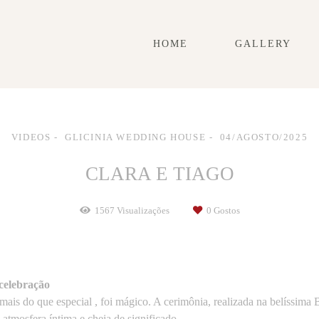
HOME
GALLERY
VIDEOS
GLICINIA WEDDING HOUSE
04/AGOSTO/2025
CLARA E TIAGO
1567
Visualizações
0
Gostos
celebração
mais do que especial , foi mágico. A cerimônia, realizada na belíssima
atmosfera íntima e cheia de significado.