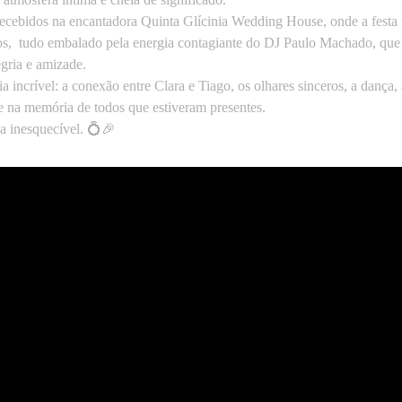
ecebidos na encantadora Quinta Glícinia Wedding House, onde a festa 
os, tudo embalado pela energia contagiante do DJ Paulo Machado, que
egria e amizade.
 incrível: a conexão entre Clara e Tiago, os olhares sinceros, a dança,
e na memória de todos que estiveram presentes.
a inesquecível. 💍🎉