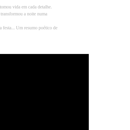
tomou vida em cada detalhe.
 transformou a noite numa
 a festa... Um resumo poético de